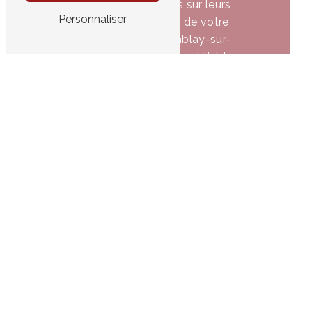
plus d'informations sur leurs
Personnaliser
prestations. Faites de votre
mariage à Le Tremblay-sur-
Mauldre un moment inoubliable en
choisissant les accessoires parfaits
chez Toi Emoi.
En savoir
Contactez-
plus
nous