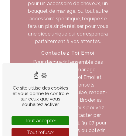
pour un accessoire de cheveux, un
bouquet de mariage, ou tout autre
accessoire spécifique, l'équipe se
fera un plaisir de réaliser pour vous
une pièce unique qui correspondra
parfaitement à vos attentes.
Contactez Toi Emoi
Pour découvrir l'ensemble des
accessoires de mariage
disponibles chez Toi Emoi et
bénéficier des conseils
Ce site utilise des cookies
personnalisés de l'équipe, rendez-
et vous donne le contrôle
sur ceux que vous
vous au 44 rue des Broderies
souhaitez activer
78310 Coignières. Vous pouvez
également les contacter par
Tout accepter
téléphone au 01 75 21 39 07 pour
prendre rendez-vous ou obtenir
Tout refuser