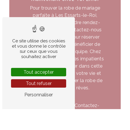
Pour trouver la robe de mariage
parfaite à Les Essarts-le-Roi,
n'hésitez pas à prendre rendez-
vous avec nous. Contactez-nous
au 01 75 21 39 07 pour réserver
Ce site utilise des cookies
votre essayage et bénéficier de
et vous donne le contrôle
l'expertise de notre équipe. Chez
sur ceux que vous
souhaitez activer
Toi Emoi, nous sommes impatients
de vous accompagner dans cette
Tout accepter
étape importante de votre vie et
de vous aider à trouver la robe de
Tout refuser
mariage de vos rêves.
Personnaliser
En savoir
Contactez-
plus
nous