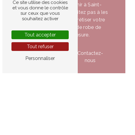
Ce site utilise des cookies
est l'adresse à retenir à Saint-
et vous donne le contrôle
Rémy-l'Honoré. N'hésitez pas à les
sur ceux que vous
souhaitez activer
contacter pour concrétiser votre
projet de création de robe de
Tout accepter
mariée sur-mesure.
Tout refuser
En savoir
Contactez-
Personnaliser
plus
nous