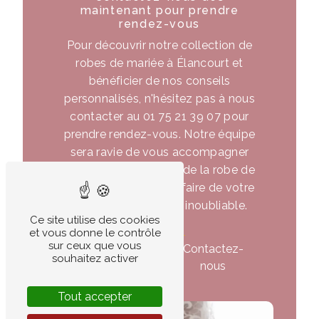
maintenant pour prendre
rendez-vous
Pour découvrir notre collection de
robes de mariée à Élancourt et
bénéficier de nos conseils
personnalisés, n'hésitez pas à nous
contacter au 01 75 21 39 07 pour
prendre rendez-vous. Notre équipe
sera ravie de vous accompagner
dans votre recherche de la robe de
mariée parfaite et de faire de votre
mariage un moment inoubliable.
Ce site utilise des cookies
et vous donne le contrôle
sur ceux que vous
En savoir
Contactez-
souhaitez activer
plus
nous
Tout accepter